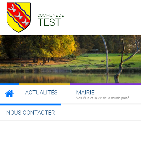
COMMUNE DE
TEST
ACTUALITÉS
MAIRIE
Vos élus et la vie de la municipalité
NOUS CONTACTER
Partager sur Facebook
Partager sur Twitt
Partager s
Par