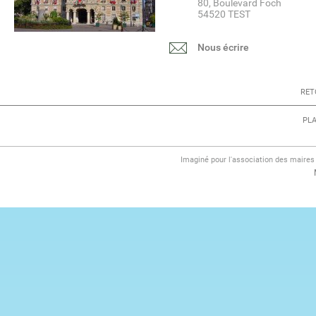
80, Boulevard Foch
54520 TEST
Nous écrire
RET
PLA
Imaginé pour l'association des maire