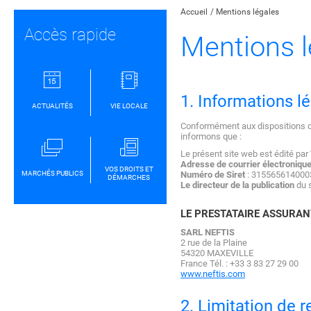
Accueil
Mentions légales
Accès rapide
Mentions l
1. Informations l
ACTUALITÉS
VIE LOCALE
Conformément aux dispositions des
informons que :
Le présent site web est édité par
Adresse de courrier électroniqu
VOS DROITS ET
MARCHÉS PUBLICS
Numéro de Siret
: 3155656140003
DÉMARCHES
Le directeur de la publication
du s
LE PRESTATAIRE ASSURAN
SARL NEFTIS
2 rue de la Plaine
54320 MAXEVILLE
France Tél. : +33 3 83 27 29 00
www.neftis.com
2. Limitation de r