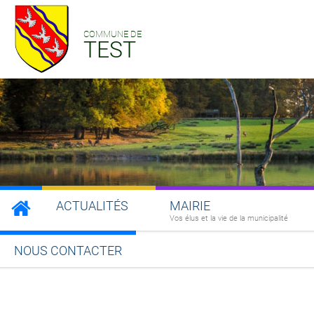
COMMUNE DE
TEST
ACTUALITÉS
MAIRIE
Vos élus et la vie de la municipalité
NOUS CONTACTER
Partager sur Facebook
Partager sur Twitt
Partager s
Par