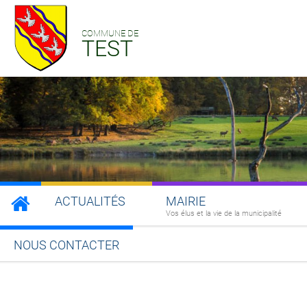
COMMUNE DE
TEST
ACTUALITÉS
MAIRIE
Vos élus et la vie de la municipalité
NOUS CONTACTER
Partager sur Facebook
Partager sur Twitt
Partager s
Par